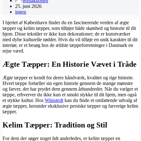
Redaktionen
25. juni 2026
ingen
I hjertet af København finder du en fascinerende verden af ægte
tæpper og kelim tæpper, som tilføjer både skønhed og historie til dit
hjem. Disse tekstiler er ikke kun dekorationer; de er kunstværker
med dybe kulturelle rødder. Hvis du vil tilføje en unik karakter til dit
interiør, er et besøg hos de ældste tæppeforretninger i Danmark en
rejse værd.
Ægte Tæpper: En Historie Vævet i Tråde
Ægte tæpper er kendt for deres håndværk, kvalitet og rige historie.
Hvert tæppe fortæller sin egen historie gennem de mange mønstre
og farver, der har prydet dem gennem århundreder. Når du vælger et
tæppe, erhverver du ikke kun et smukt stykke til dit hjem, men også
et stykke kultur. Hos
Wiinstedt
kan du finde et omfattende udvalg af
ægte tæpper, herunder eksklusive persiske tæpper og farverige kelim
tæpper.
Kelim Tæpper: Tradition og Stil
For dem der søger noget lidt anderledes, er kelim tæpper en