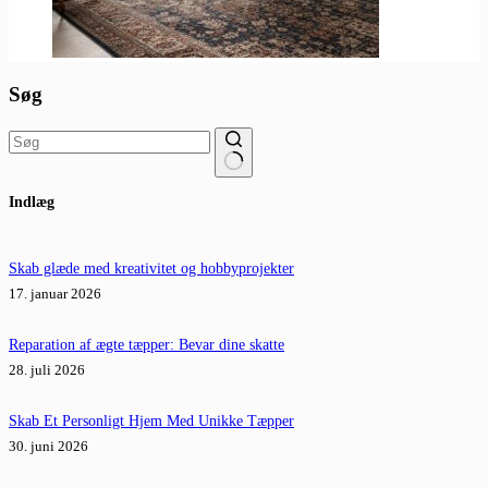
Søg
Ingen
Indlæg
resultater
Skab glæde med kreativitet og hobbyprojekter
17. januar 2026
Reparation af ægte tæpper: Bevar dine skatte
28. juli 2026
Skab Et Personligt Hjem Med Unikke Tæpper
30. juni 2026