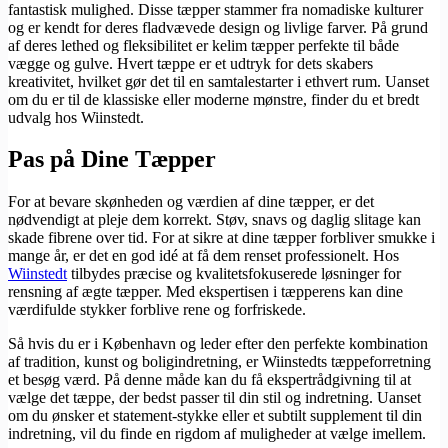
fantastisk mulighed. Disse tæpper stammer fra nomadiske kulturer
og er kendt for deres fladvævede design og livlige farver. På grund
af deres lethed og fleksibilitet er kelim tæpper perfekte til både
vægge og gulve. Hvert tæppe er et udtryk for dets skabers
kreativitet, hvilket gør det til en samtalestarter i ethvert rum. Uanset
om du er til de klassiske eller moderne mønstre, finder du et bredt
udvalg hos Wiinstedt.
Pas på Dine Tæpper
For at bevare skønheden og værdien af dine tæpper, er det
nødvendigt at pleje dem korrekt. Støv, snavs og daglig slitage kan
skade fibrene over tid. For at sikre at dine tæpper forbliver smukke i
mange år, er det en god idé at få dem renset professionelt. Hos
Wiinstedt
tilbydes præcise og kvalitetsfokuserede løsninger for
rensning af ægte tæpper. Med ekspertisen i tæpperens kan dine
værdifulde stykker forblive rene og forfriskede.
Så hvis du er i København og leder efter den perfekte kombination
af tradition, kunst og boligindretning, er Wiinstedts tæppeforretning
et besøg værd. På denne måde kan du få ekspertrådgivning til at
vælge det tæppe, der bedst passer til din stil og indretning. Uanset
om du ønsker et statement-stykke eller et subtilt supplement til din
indretning, vil du finde en rigdom af muligheder at vælge imellem.