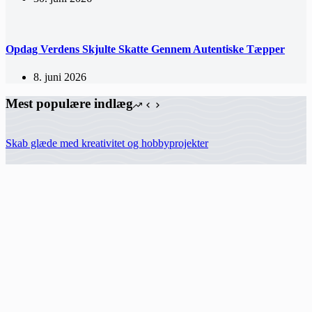
Opdag Verdens Skjulte Skatte Gennem Autentiske Tæpper
8. juni 2026
Mest populære indlæg
Skab glæde med kreativitet og hobbyprojekter
Reparation af ægte tæpper: Bevar dine skatte
Skab Et Personligt Hjem Med Unikke Tæpper
Udforsk Unikke Tæpper og Kelim Tæpper i København
Helligtrum
Siden ejes og udgives af
Infili
Hermodsvej 18C,