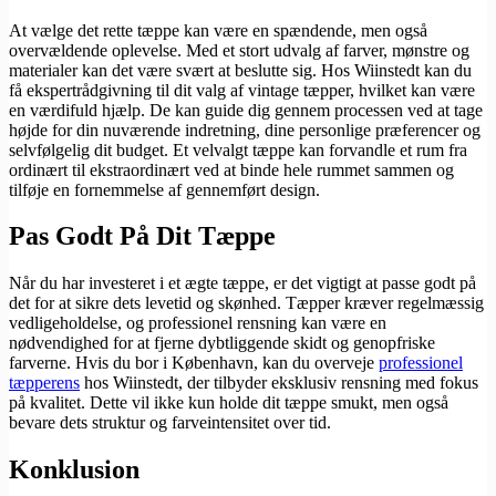
At vælge det rette tæppe kan være en spændende, men også
overvældende oplevelse. Med et stort udvalg af farver, mønstre og
materialer kan det være svært at beslutte sig. Hos Wiinstedt kan du
få ekspertrådgivning til dit valg af vintage tæpper, hvilket kan være
en værdifuld hjælp. De kan guide dig gennem processen ved at tage
højde for din nuværende indretning, dine personlige præferencer og
selvfølgelig dit budget. Et velvalgt tæppe kan forvandle et rum fra
ordinært til ekstraordinært ved at binde hele rummet sammen og
tilføje en fornemmelse af gennemført design.
Pas Godt På Dit Tæppe
Når du har investeret i et ægte tæppe, er det vigtigt at passe godt på
det for at sikre dets levetid og skønhed. Tæpper kræver regelmæssig
vedligeholdelse, og professionel rensning kan være en
nødvendighed for at fjerne dybtliggende skidt og genopfriske
farverne. Hvis du bor i København, kan du overveje
professionel
tæpperens
hos Wiinstedt, der tilbyder eksklusiv rensning med fokus
på kvalitet. Dette vil ikke kun holde dit tæppe smukt, men også
bevare dets struktur og farveintensitet over tid.
Konklusion