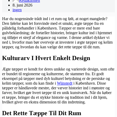
Redaktionen
8. juni 2026
ingen
Har du nogensinde trådt ind i et rum og følt, at noget manglede?
Den følelse kan let forsvinde med et smukt, ægte tæppe fra en
pålidelig forhandler i København. Tæpper er mere end bare
gulvbeklædning; de fortæller historier, bringer kultur ind i hjemmet
og tilføjer et strejf af elegance og varme. I denne artikel dykker vi
ned i, hvorfor man bør overveje at investere i ægte tæpper og kelim
tæpper, og hvordan du kan vælge det rette tæppe til dit rum.
Kulturarv I Hvert Enkelt Design
Ægte tæpper er kendt for deres unikke og varierede design, som ofte
er bundet til regionerne og kulturerne, de stammer fra. Et godt
eksempel på tæpper med dyb kulturel betydning er de persiske og
kelim tæpper, som du kan finde i
Wiinstedt
i København. Disse
tæpper er håndlavede mestre, der væver historier ind i mønstre og
farver, hvilket gør hvert tæppe til en unik kunstværk. Når du køber
et tæppe, bringer du et stykke historie og tradition ind i dit hjem,
hvilket giver en ekstra dimension til din indretning.
Det Rette Tæppe Til Dit Rum