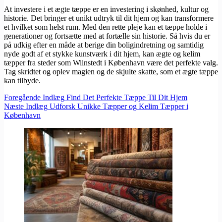
At investere i et ægte tæppe er en investering i skønhed, kultur og
historie. Det bringer et unikt udtryk til dit hjem og kan transformere
et hvilket som helst rum. Med den rette pleje kan et tæppe holde i
generationer og fortsætte med at fortælle sin historie. Så hvis du er
på udkig efter en måde at berige din boligindretning og samtidig
nyde godt af et stykke kunstværk i dit hjem, kan ægte og kelim
tæpper fra steder som Wiinstedt i København være det perfekte valg.
Tag skridtet og oplev magien og de skjulte skatte, som et ægte tæppe
kan tilbyde.
Foregående
Indlæg
Find Det Perfekte Tæppe Til Dit Hjem
Næste
Indlæg
Udforsk Unikke Tæpper og Kelim Tæpper i
København