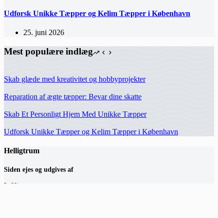
Udforsk Unikke Tæpper og Kelim Tæpper i København
25. juni 2026
Mest populære indlæg
Skab glæde med kreativitet og hobbyprojekter
Reparation af ægte tæpper: Bevar dine skatte
Skab Et Personligt Hjem Med Unikke Tæpper
Udforsk Unikke Tæpper og Kelim Tæpper i København
Helligtrum
Siden ejes og udgives af
Infili
Hermodsvej 18C,
8230 Åbyhøj
hey(at)infili.dk