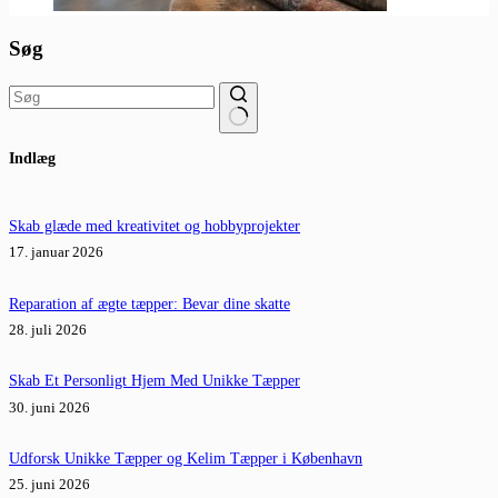
Søg
Ingen
Indlæg
resultater
Skab glæde med kreativitet og hobbyprojekter
17. januar 2026
Reparation af ægte tæpper: Bevar dine skatte
28. juli 2026
Skab Et Personligt Hjem Med Unikke Tæpper
30. juni 2026
Udforsk Unikke Tæpper og Kelim Tæpper i København
25. juni 2026