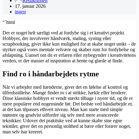
Redaktionen
17. januar 2026
ingen
“`html
Der er noget helt særligt ved at fordybe sig i et kreativt projekt.
Hobbyer, der involverer håndværk, maling, syning eller
scrapbooking, giver ikke kun mulighed for at skabe noget unikt – de
styrker også vores mentale velvære og skaber rum for fordybelse og
afslapning. Uanset om du er erfaren eller nybegynder i kreativitetens
verden, er der masser af inspiration at hente og glæde at finde.
Find ro i håndarbejdets rytme
Når vi arbejder med hænderne, giver det en følelse af kontrol og
tilfredsstillelse. Mange finder ro i at strikke, hækle eller brodere.
Disse klassiske hobbyer er vendt stærkt tilbage i nyere tid, og de er
mere populære end nogensinde før. Det bedste ved håndarbejde er,
at det kan tilpasses ethvert niveau. Man kan starte med simple
mønstre og gradvist udfordre sig selv med mere avancerede
teknikker. Udover det praktiske ved at kunne skabe sine egne
tekstiler, giver det en personlig stolthed at bære eller forære noget,
man selv har kreeret.