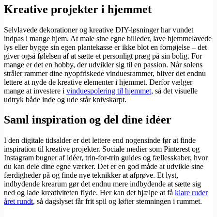
Kreative projekter i hjemmet
Selvlavede dekorationer og kreative DIY-løsninger har vundet
indpas i mange hjem. At male sine egne billeder, lave hjemmelavede
lys eller bygge sin egen plantekasse er ikke blot en fornøjelse – det
giver også følelsen af at sætte et personligt præg på sin bolig. For
mange er det en hobby, der udvikler sig til en passion. Når solens
stråler rammer dine nyopfriskede vinduesrammer, bliver det endnu
lettere at nyde de kreative elementer i hjemmet. Derfor vælger
mange at investere i
vinduespolering til hjemmet
, så det visuelle
udtryk både inde og ude står knivskarpt.
Saml inspiration og del dine idéer
I den digitale tidsalder er det lettere end nogensinde før at finde
inspiration til kreative projekter. Sociale medier som Pinterest og
Instagram bugner af idéer, trin-for-trin guides og fællesskaber, hvor
du kan dele dine egne værker. Det er en god måde at udvikle sine
færdigheder på og finde nye teknikker at afprøve. Et lyst,
indbydende krearum gør det endnu mere indbydende at sætte sig
ned og lade kreativiteten flyde. Her kan det hjælpe at få
klare ruder
året rundt
, så dagslyset får frit spil og løfter stemningen i rummet.