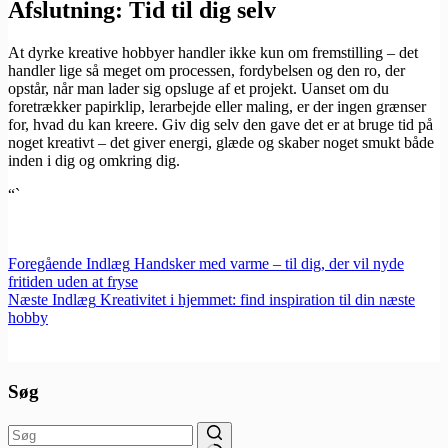
Afslutning: Tid til dig selv
At dyrke kreative hobbyer handler ikke kun om fremstilling – det
handler lige så meget om processen, fordybelsen og den ro, der
opstår, når man lader sig opsluge af et projekt. Uanset om du
foretrækker papirklip, lerarbejde eller maling, er der ingen grænser
for, hvad du kan kreere. Giv dig selv den gave det er at bruge tid på
noget kreativt – det giver energi, glæde og skaber noget smukt både
inden i dig og omkring dig.
“`
Foregående
Indlæg
Handsker med varme – til dig, der vil nyde
fritiden uden at fryse
Næste
Indlæg
Kreativitet i hjemmet: find inspiration til din næste
hobby
Søg