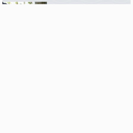
Skab glæde med kreativitet og hobbyprojekter
Reparation af ægte tæpper: Bevar dine skatte
Skab Et Personligt Hjem Med Unikke Tæpper
Udforsk Unikke Tæpper og Kelim Tæpper i København
Helligtrum
Siden ejes og udgives af
Infili
Hermodsvej 18C,
8230 Åbyhøj
hey(at)infili.dk